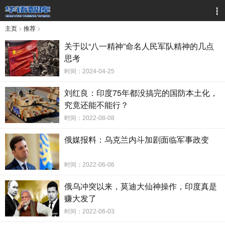
┇
主页
>
推荐
>
关于以“八一精神”命名人民军队精神的几点
思考
时间：2024-04-25
刘红良：印度75年都没搞完的国防本土化，
究竟还能不能行？
时间：2022-08-08
俄媒报料：乌克兰内斗加剧面临军事政变
时间：2022-06-06
俄乌冲突以来，莫迪大仙神操作，印度真是
赚大发了
时间：2022-06-03