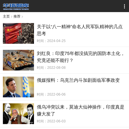
┇
主页
>
推荐
>
关于以“八一精神”命名人民军队精神的几点
思考
时间：2024-04-25
刘红良：印度75年都没搞完的国防本土化，
究竟还能不能行？
时间：2022-08-08
俄媒报料：乌克兰内斗加剧面临军事政变
时间：2022-06-06
俄乌冲突以来，莫迪大仙神操作，印度真是
赚大发了
时间：2022-06-03