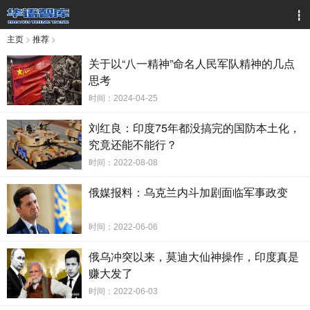
┇
主页
>
推荐
>
关于以“八一精神”命名人民军队精神的几点
思考
时间：2024-04-25
刘红良：印度75年都没搞完的国防本土化，
究竟还能不能行？
时间：2022-08-08
俄媒报料：乌克兰内斗加剧面临军事政变
时间：2022-06-06
俄乌冲突以来，莫迪大仙神操作，印度真是
赚大发了
时间：2022-06-03