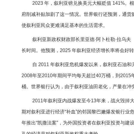
2023 年，叙利亚镑兑换美元大幅贬值 141
府削减补贴加剧了这一情况。世界银行还预测，通货膨胀率
使叙利亚民众更难满足基本的生活需求。
叙利亚新政权财政部长里亚德·阿卜杜勒·拉乌夫 （R
长时间。他预测，2025 年叙利亚经济增长率将会
自 2011 年叙利亚危机爆发以来，叙利亚石油
2008年至2010年期间平均每天超过40万桶，到2015
桶。
世界银行认为，由于叙利亚油田老化，产量在冲
2011年叙利亚内战爆发至今13年来，战火毁掉
期对叙利亚进行经济“补血”的邻国黎巴嫩爆发银行业
年推出“凯撒法案”，为外国投资者在叙利亚投资与建
孔的经济是对叙利亚新政权重大考验。