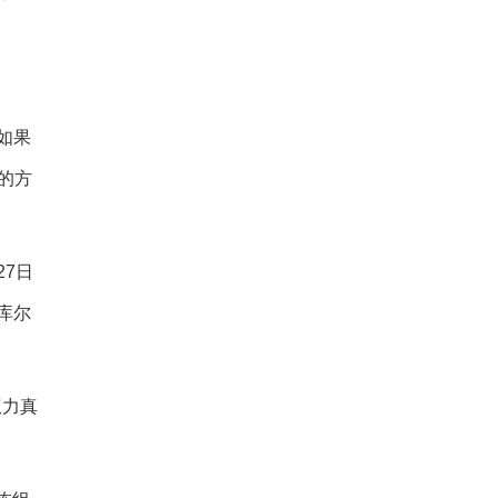
。
如果
的方
27日
库尔
权力真