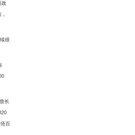
而政
涨，
持续很
在
00
，曾长
20
千疮百