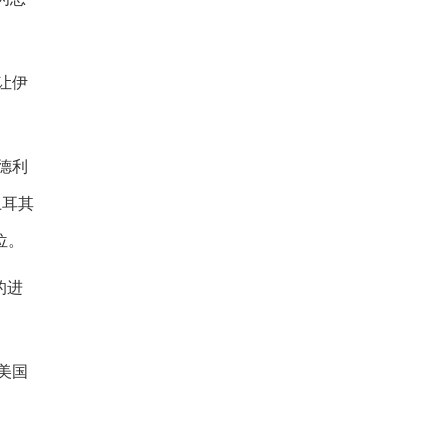
让伊
德利
土耳其
位。
的进
美国