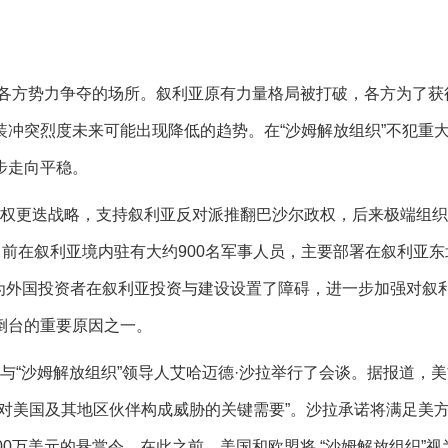
各方势力争夺的场所。叙利亚原有力量格局被打破，各方为了获
冲突烈度未来可能出现降低的趋势。在“沙姆解放组织”不犯重
步走向平稳。
施政权更迭战略，支持叙利亚反对派推翻巴沙尔政权，后来极端组
目前在叙利亚境内驻有大约900名军事人员，主要部署在叙利亚东
”，为外国投资者在叙利亚投资与建设设置了障碍，进一步加强对叙
倒台的重要原因之一。
，与“沙姆解放组织”领导人艾哈迈德·沙拉举行了会谈。据报道，
对美国及其地区伙伴构成威胁的关键需要”。沙拉承诺将满足美
0万美元的悬赏令。在此之前，美国和欧盟将 “沙姆解放组织”视