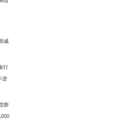
怖组
助减
银行
年进
货膨
000