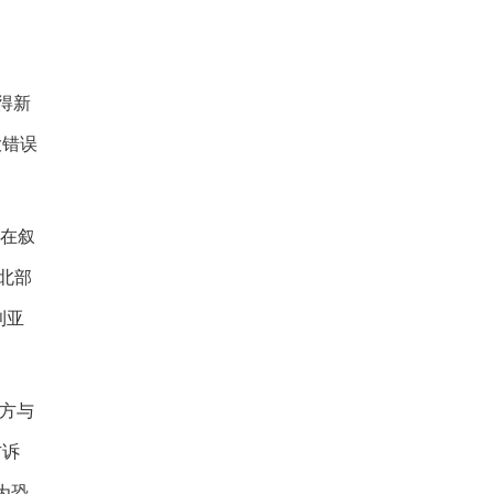
得新
大错误
织在叙
北部
利亚
美方与
方诉
为恐