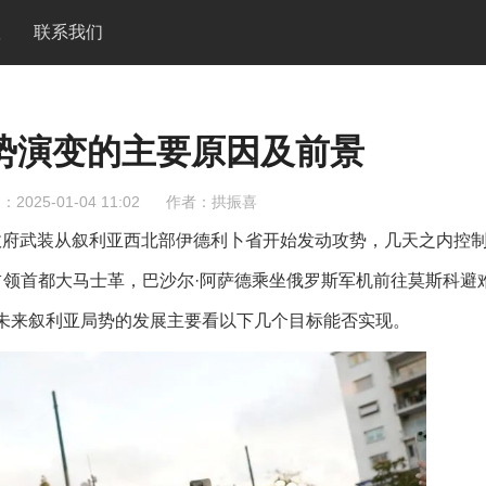
队
联系我们
局势演变的主要原因及前景
2025-01-04 11:02
作者：拱振喜
利亚反政府武装从叙利亚西北部伊德利卜省开始发动攻势，几天之内控
占领首都大马士革，巴沙尔·阿萨德乘坐俄罗斯军机前往莫斯科避
。未来叙利亚局势的发展主要看以下几个目标能否实现。