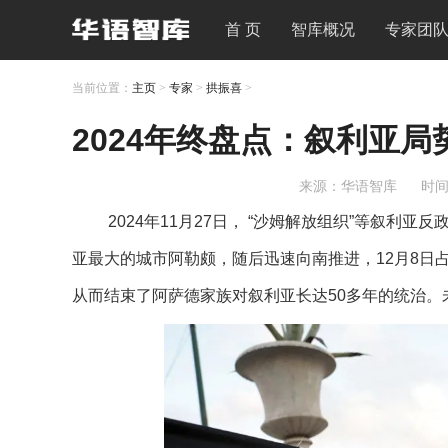
首 页
智库概况
专家团
当前位置：
主页
>
专家
>
拱振喜
>
2024年终盘点：叙利亚
来源：华语智库
时间：
2024年11月27日， “沙姆解放组织”等叙
亚最大的城市阿勒颇，随后迅速向南推进，12月8日
从而结束了阿萨德家族对叙利亚长达50多年的统治