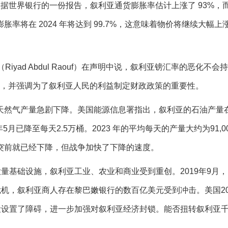
%。根据世界银行的一份报告，叙利亚通货膨胀率估计上涨了 93%，
将在 2024 年将达到 99.7%，这意味着物价将继续大幅上
iyad Abdul Raouf）在声明中说，叙利亚镑汇率的恶化不会
好转，并强调为了叙利亚人民的利益制定财政政策的重要性。
和天然气产量急剧下降。
美国能源信息署指出，叙利亚的石油产量
年5月已降至每天2.5万桶。2023 年的平均每天的产量大约为91,0
突前就已经下降，但战争加快了下降的速度。
大量基础设施，叙利亚工业、农业和商业受到重创。2019年9月
危机，叙利亚商人存在黎巴嫩银行的数百亿美元受到冲击。美国20
设设置了障碍，进一步加强对叙利亚经济封锁。能否扭转叙利亚