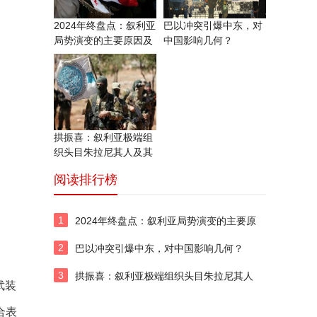
2024年终盘点：叙利亚
巴以冲突​引爆中东，对
局势演变的主要原因及
中国影响几何？
前景
拱振喜：叙利亚极端组
织头目朱拉尼其人及其
改头换面活动
阅读排行榜
1
2024年终盘点：叙利亚局势演变的主要原
因及前景
2
巴以冲突​引爆中东，对中国影响几何？
3
拱振喜：叙利亚极端组织头目朱拉尼其人
武装
及其改头换面活动
合表