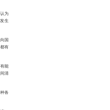
否认为
会发生
，向国
情都有
是有能
之间清
各种各