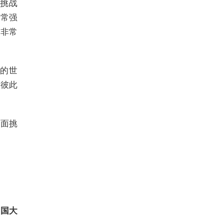
想挑战
异常强
将非常
定的世
理彼此
层面挑
中国大