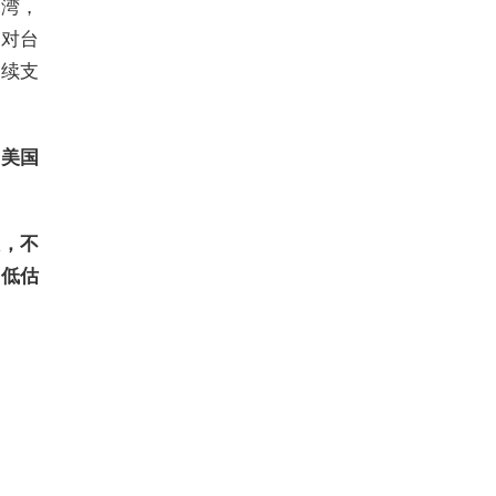
台湾，
变对台
继续支
了美国
政，不
要低估