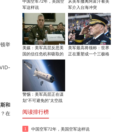
中国空军72年，美国空
从美军撤离阿富汗看美
军这样说
军介入台海冲突
盛顿举
美媒：美军高层反思美
美军最高将领称：世界
国的信任危机和吸取的
正在重塑成一个三极格
教训？
局
ID-
。
警惕：美军高层正在谋
划“不可避免的”太空战
罗斯和
阅读排行榜
思？在
1
中国空军72年，美国空军这样说