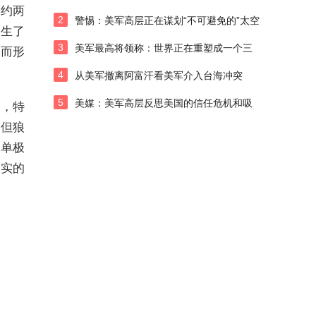
华约两
2
警惕：美军高层正在谋划“不可避免的”太空
发生了
战
3
美军最高将领称：世界正在重塑成一个三
因而形
极格局
4
从美军撤离阿富汗看美军介入台海冲突
5
美媒：美军高层反思美国的信任危机和吸
狂，特
取的教训？
，但狼
着单极
现实的