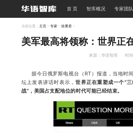
首 页
智库概况
专家团
当前位置：
主页
>
专家
>
徐秉君
>
美军最高将领称：世界正
来源：华语智库
时间：
据今日俄罗斯电视台（RT）报道，当地时间
坛上发表讲话时表示，
世界正在重塑成一个“三
战”，美国占支配地位的时代可能已经结束。